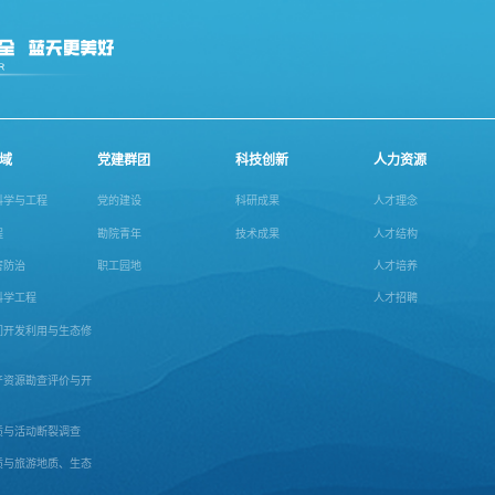
域
党建群团
科技创新
人力资源
科学与工程
党的建设
科研成果
人才理念
程
勘院青年
技术成果
人才结构
害防治
职工园地
人才培养
科学工程
人才招聘
间开发利用与生态修
产资源勘查评价与开
质与活动断裂调查
质与旅游地质、生态