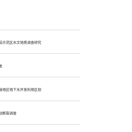
设示范区水文地质调查研究
发
陵地区地下水开发利用区划
动断裂调查