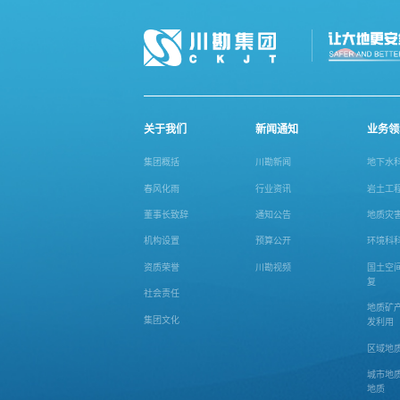
关于我们
新闻通知
业务领
集团概括
川勘新闻
地下水
春风化雨
行业资讯
岩土工
董事长致辞
通知公告
地质灾
机构设置
预算公开
环境科
资质荣誉
川勘视频
国土空
复
社会责任
地质矿
集团文化
发利用
区域地
城市地
地质