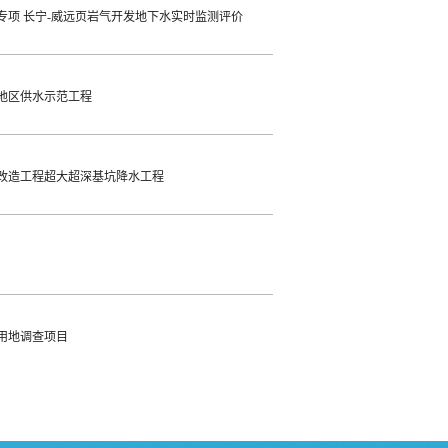
专项 长宁-威远页岩气开发地下水实时监测评价
地区供水示范工程
改造工程超大超深基坑降水工程
用地调查项目