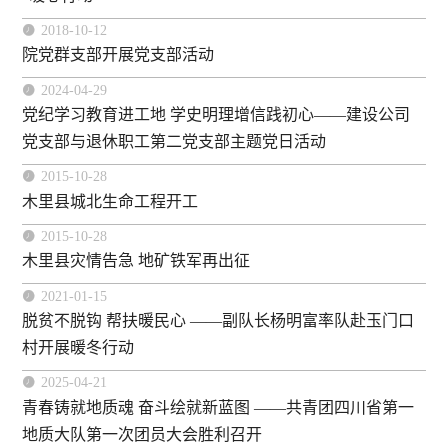

2018-10-12
院党群支部开展党支部活动

2024-04-29
党纪学习教育进工地 学史明理增信践初心——建设公司
党支部与退休职工第二党支部主题党日活动

2015-10-28
木里县城北生命工程开工

2015-10-28
木里县灾情告急 地矿铁军再出征

2021-01-15
脱贫不脱钩 帮扶暖民心 ——副队长杨明富率队赴玉门口
村开展暖冬行动

2025-04-21
青春铸就地质魂 奋斗绘就新蓝图 ——共青团四川省第一
地质大队第一次团员大会胜利召开