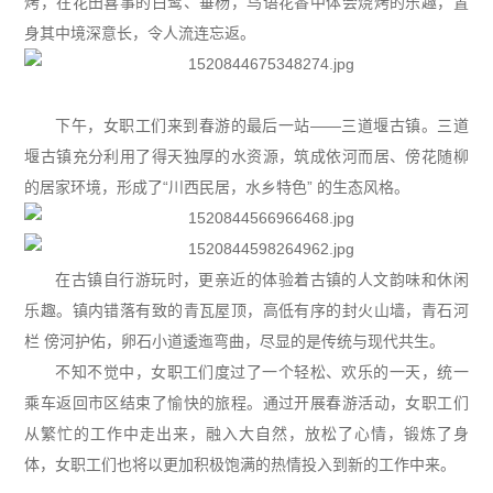
烤，在花田喜事的白鹭、垂杨，鸟语花香中体会烧烤的乐趣，置
身其中境深意长，令人流连忘返。
下午，女职工们来到春游的最后一站——三道堰古镇。三道
堰古镇充分利用了得天独厚的水资源，筑成依河而居、傍花随柳
的居家环境，形成了“川西民居，水乡特色” 的生态风格。
在古镇自行游玩时，更亲近的体验着古镇的人文韵味和休闲
乐趣。镇内错落有致的青瓦屋顶，高低有序的封火山墙，青石河
栏
傍河护佑，卵石小道逶迤弯曲，尽显的是传统与现代共生。
不知不觉中，女职工们度过了一个轻松、欢乐的一天，统一
乘车返回市区结束了愉快的旅程。通过开展春游活动，女职工们
从繁忙的工作中走出来，融入大自然，放松了心情，锻炼了身
体，女职工们也将以更加积极饱满的热情投入到新的工作中来。