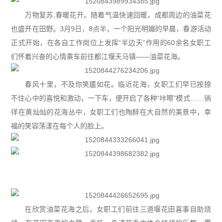
万物复苏,春暖花开。随着气温快速回暖，成都周边的油菜花
也盛开在田野。3月9日，8点半，一个阳光明媚的早晨，春游活动
正式开始，在各自工作岗位上发挥“半边天”作用的60余名女职工
们怀着兴奋的心情乘车前往都江堰天马镇——油菜花海。
春风十里，不及你笑靥如花。临近花海，女职工们早已按捺
不住心中的喜悦和激动，一下车，便开启了各种“咔嚓”模式……徜
徉在黄灿灿的花海丛中，女职工们也陶醉在大自然的美景中，幸
福的笑容荡漾在每个人的脸上。
在欣赏油菜花海之后，女职工们前往三道堰花田喜事自助烧