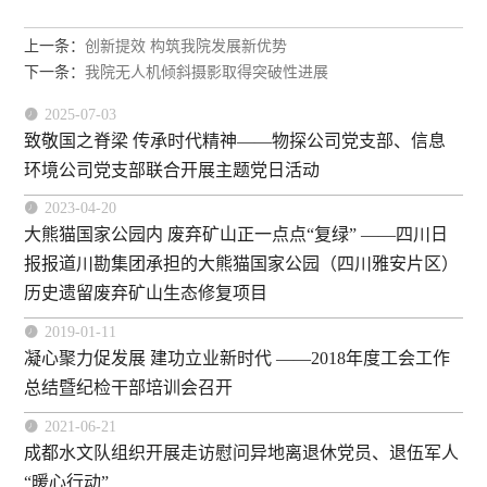
上一条：
创新提效 构筑我院发展新优势
下一条：
我院无人机倾斜摄影取得突破性进展

2025-07-03
致敬国之脊梁 传承时代精神——物探公司党支部、信息
环境公司党支部联合开展主题党日活动​

2023-04-20
大熊猫国家公园内 废弃矿山正一点点“复绿” ——四川日
报报道川勘集团承担的大熊猫国家公园（四川雅安片区）
历史遗留废弃矿山生态修复项目

2019-01-11
凝心聚力促发展 建功立业新时代 ——2018年度工会工作
总结暨纪检干部培训会召开

2021-06-21
成都水文队组织开展走访慰问异地离退休党员、退伍军人
“暖心行动”