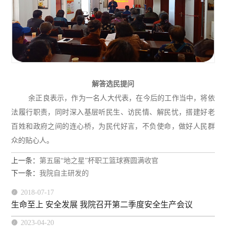
解答选民提问
余正良表示，作为一名人大代表，在今后的工作当中，将依
法履行职责，同时深入基层听民生、访民情、解民忧，搭建好老
百姓和政府之间的连心桥，为民代好言，不负使命，做好人民群
众的贴心人。
上一条：
第五届“地之星”杯职工篮球赛圆满收官
下一条：
我院自主研发的

2018-07-17
生命至上 安全发展 我院召开第二季度安全生产会议

2023-04-20