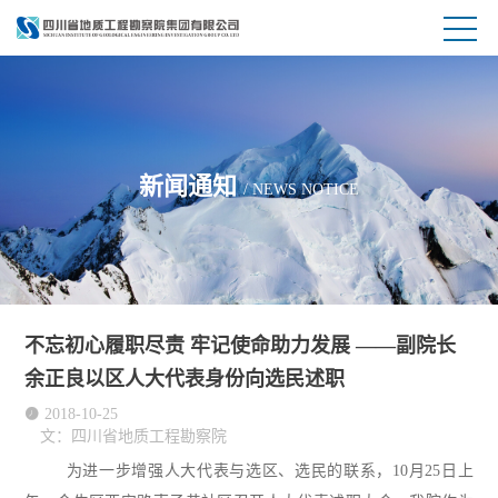
新闻通知
/ NEWS NOTICE
不忘初心履职尽责 牢记使命助力发展 ——副院长
余正良以区人大代表身份向选民述职

2018-10-25
文：四川省地质工程勘察院
为进一步增强人大代表与选区、选民的联系，
10
月
25
日上