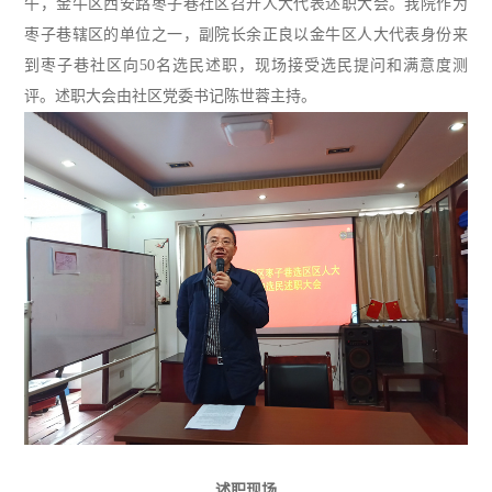
午
，
金牛区西安路枣子巷社区
召开人大代表述职大会。
我院作为
枣子巷辖区的单位之一，副院长余正良以金牛区人大代表身份来
到枣子巷社区向
50
名
选民述职，
现场
接受选民
提问和满意度测
评
。述职大会由
社区
党委
书记陈世蓉
主持
。
述职现场