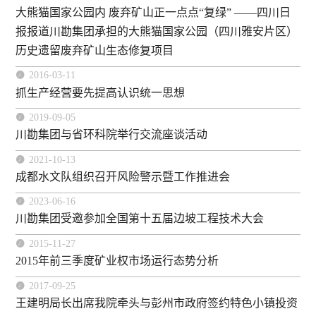
大熊猫国家公园内 废弃矿山正一点点“复绿” ——四川日
报报道川勘集团承担的大熊猫国家公园（四川雅安片区）
历史遗留废弃矿山生态修复项目

2016-03-11
抓生产经营要先提高认识统一思想

2019-09-05
川勘集团与省环科院举行交流座谈活动

2021-10-13
成都水文队组织召开风险警示暨工作推进会

2023-06-16
川勘集团受邀参加全国第十五届边坡工程技术大会

2015-11-27
2015年前三季度矿业权市场运行态势分析

2017-09-25
王建明局长出席我院牵头与彭州市政府签约特色小镇投资