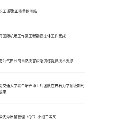
职工 凝聚正能量促团结
府国际机场工作区工程勘察主体工作完成
南油气田公司自然灾害应急演练提供技术支撑
南交通大学联合培养博士后团队在岩石力学顶级期刊
成果
级优秀质量管理（QC）小组二等奖