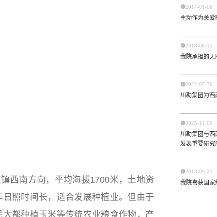

2017-01-06
主动作为关爱

2018-06-11
我院承担的天

2022-05-30
川勘集团为西

2025-11-06
川勘集团与西
发表重要研究

2018-09-21
镇西南方向，平均海拔1700米，土地资
我院喜获国家
年日照时间长，适合发展种植业。但由于
民大都种植玉米等传统农业粮食作物，产