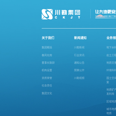
关于我们
新闻通知
业务领
集团概括
川勘新闻
地下水
春风化雨
行业资讯
岩土工
董事长致辞
通知公告
地质灾
机构设置
预算公开
环境科
资质荣誉
川勘视频
国土空
复
社会责任
地质矿
集团文化
发利用
区域地
城市地
地质