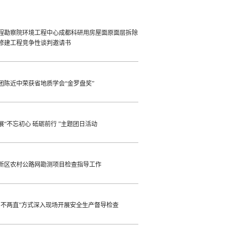
程勘察院环境工程中心成都科研用房屋面原面层拆除
修建工程竞争性谈判邀请书
团陈近中荣获省地质学会“金罗盘奖”
“不忘初心 砥砺前行 ”主题团日活动
新区农村公路网勘测项目检查指导工作
四不两直”方式深入现场开展安全生产督导检查