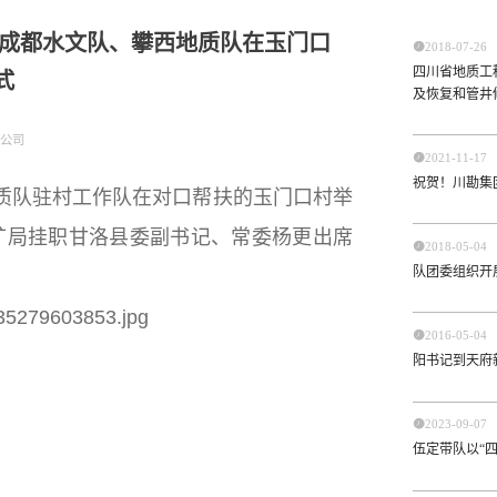
—成都水文队、攀西地质队在玉门口

2018-07-26
四川省地质工
式
及恢复和管井
公司

2021-11-17
祝贺！川勘集
地质队驻村工作队在对口帮扶的玉门口村举
矿局挂职甘洛县委副书记、常委杨更出席

2018-05-04
队团委组织开展

2016-05-04
阳书记到天府

2023-09-07
伍定带队以“