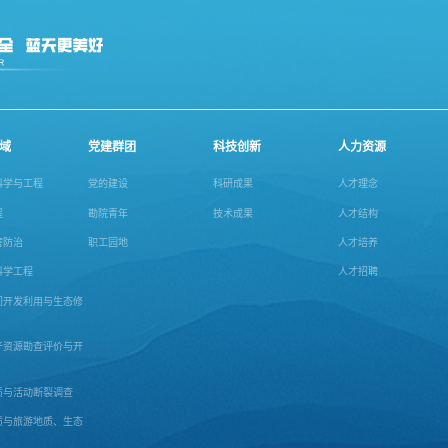
域
党建群团
科技创新
人力资源
科学与工程
党的建设
科研成果
人才理念
程
勘院青年
技术成果
人才结构
害防治
职工园地
人才培养
科学工程
人才招聘
间开发利用与生态修
产资源勘查评价与开
质与活动断裂调查
质与旅游地质、生态