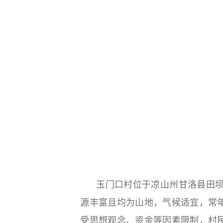
玉门口村位于凉山州甘洛县田坝
源丰富且均为山地，气候适宜，常
受思想观念、资金等因素限制，村