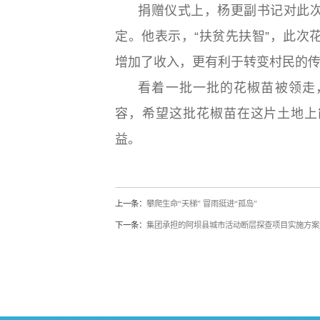
捐赠仪式上，杨更副书记对此
定。他表示，“扶贫先扶智”，此次
增加了收入，更有利于转变村民的
看着一批一批的花椒苗被领走
容，希望这批花椒苗在这片土地上
益。
上一条：
攀爬生命“天梯” 冒雨挺进“孤岛”
下一条：
集团承担的阿坝县城市活动断层探查项目实施方案