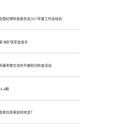
会暨纪律检查委员会2017年度工作总结会
梁 地矿铁军显身手
新疆考察交流并开展慰问检查活动
6-4期
勘单位改革如何攻坚？