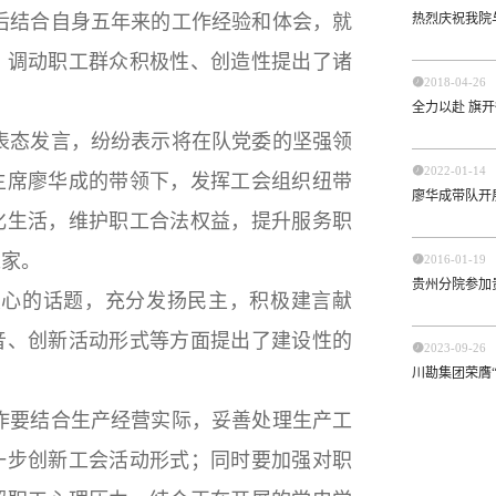
热烈庆祝我院
结合自身五年来的工作经验和体会，就
、调动职工群众积极性、创造性提出了诸

2018-04-26
全力以赴 旗
态发言，纷纷表示将在队党委的坚强领

2022-01-14
主席廖华成的带领下，发挥工会组织纽带
廖华成带队开
化生活，维护职工合法权益，提升服务职
之家。

2016-01-19
贵州分院参加
的话题，充分发扬民主，积极建言献
音、创新活动形式等方面提出了建设性的

2023-09-26
川勘集团荣膺“
要结合生产经营实际，妥善处理生产工
一步创新工会活动形式；同时要加强对职