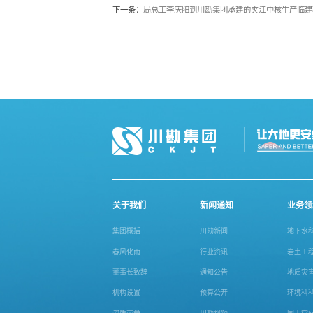
下一条：
局总工李庆阳到川勘集团承建的夹江中核生产临建
关于我们
新闻通知
业务领
集团概括
川勘新闻
地下水
春风化雨
行业资讯
岩土工
董事长致辞
通知公告
地质灾
机构设置
预算公开
环境科