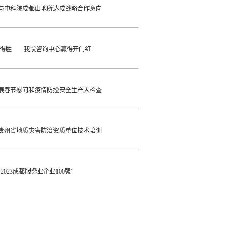
与中科院成都山地所达成战略合作意向
开得胜——我院咨询中心赢得开门红
展春节慰问和疫情防控安全生产大检查
贵州省地质灾害防治资质单位技术培训
2023成都服务业企业100强”