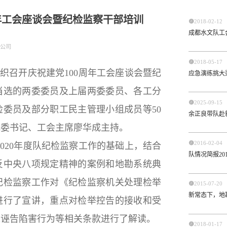
年工会座谈会暨纪检监察干部培训

2018-02-12
成都水文队工
公司

2018-05-17
织召开庆祝建党100周年工会座谈会暨纪
应急演练挑大
当选的两委委员及上届两委委员、各工分

2025-09-15
委员及部分职工民主管理小组成员等50
余正良带队赴
纪委书记、工会主席廖华成主持。

2016-02-04
2020年度队纪检监察工作的基础上，结合
队情况简报201
反中央八项规定精神的案例和地勘系统典
纪检监察工作对《纪检监察机关处理检举

2015-07-20
新常态下，地
进行了宣讲，重点对检举控告的接收和受
处诬告陷害行为等相关条款进行了解读。

2018-01-17