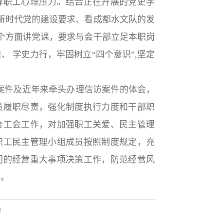
解职工心理压力。结合正在开展的党史学
新时代党的建设要求、看成都水文队的发
个方面讲党课，要求与会干部立足本职岗
、 学史力行，牢
固树立
“四个意识”,坚定
件及近年来牵头办理信访案件的体会，
员履职尽责，强化制度执行力度和
干部职
合工会工作，对加强职工关爱、民主管理
职工民主管理小组成员按照制度规定，充
门的经营重大事项决策工作，防范经营风
展。
告