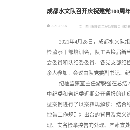
成都水文队召开庆祝建党100周

2021-05-06
文：四川省地质工程勘察院集团有限
2021年4月28日，成都水文队组
检监察干部培训会，队工会换届新
会委员和队纪委委员、各党支部纪检
余人参加。会议由队党委副书记、
纪检监察室主任游毅强
在总结
中纪委和省纪委近期公开通报的违
型案例进行了以案释规解读；结合
控告工作规则》出台的背景及意义
理、实名检举控告的处理、严肃查