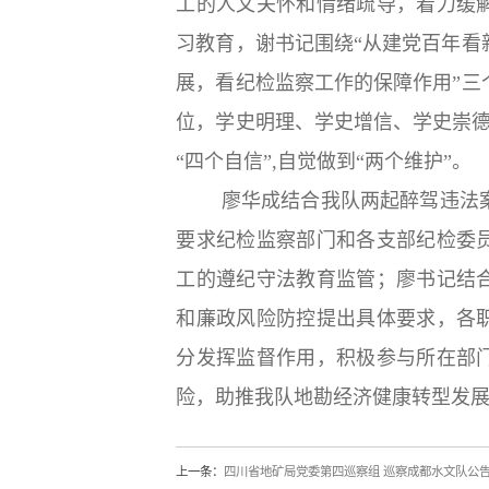
工的人文关怀和情绪疏导，着力缓
习教育，谢书记围绕
“从建党百年看
展，看纪检监察工作的保障作用”三
位，学史明理、学史增信、学史崇德
“四个自信”,自觉做到“两个维护”。
廖华成结合我队两起醉驾违法案
要求纪检监察部门和各支部纪检委
工的
遵纪守法
教育
监管；廖书记结
和廉政风险防控提出具体要求，各
分发挥监督作用，积极参与所在部
险，助推我队地勘经济健康转型发
上一条：
四川省地矿局党委第四巡察组 巡察成都水文队公