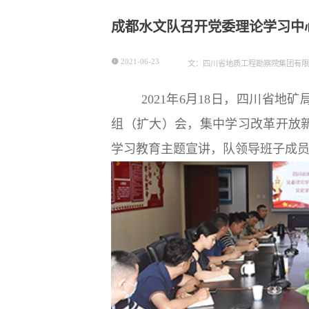
成都水文队召开党委理论学习中

2021-06-23
文：四川省地质工程勘察院集团有限
2021年6月18日，四川省地矿
组（扩大）会，集中学习改革开放
学习教育主题宣讲，队领导班子成