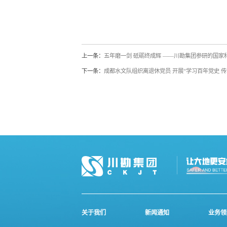
上一条：
五年磨一剑 砥砺终成辉 ——川勘集团参研的国家
下一条：
成都水文队组织离退休党员 开展“学习百年党史 
关于我们
新闻通知
业务领