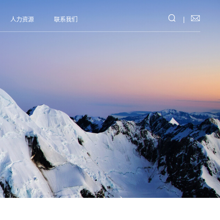


人力资源
联系我们