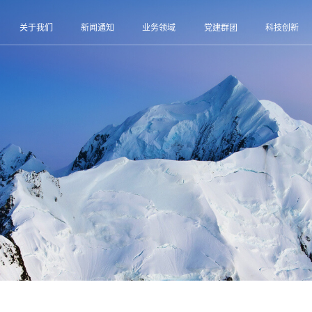
关于我们
新闻通知
业务领域
党建群团
科技创新