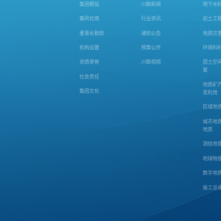
集团概括
川勘新闻
地下水
春风化雨
行业资讯
岩土工
董事长致辞
通知公告
地质灾
机构设置
预算公开
环境科
资质荣誉
川勘视频
国土空
复
社会责任
地质矿
集团文化
发利用
区域地
城市地
地质
测绘地
地球物
数字地
施工总