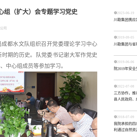
心组（扩大）会专题学习党史

2023-06-19
川勘集团携应急
公司

2019-09-05
局成都水文队组织召开党委理论学习中心
川勘集团与省
新时期的历史。队党委书记谢大军作党史

2019-06-06
员、中心组成员等参加学习。
院2019年安

2022-07-08
三方协作，推
县人民政府、

2018-07-09
我院承担的四
利通过自然资