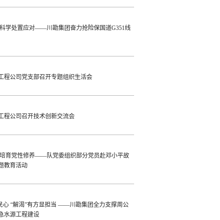
 科学处置应对——川勘集团奋力抢险保国道G351线
工程公司党支部召开专题组织生活会
工程公司召开技术创新交流会
 培育党性修养——队党委组织部分党员赴邓小平故
题教育活动
民心 “解渴”有方显担当 ——川勘集团全力支撑周公
急水源工程建设