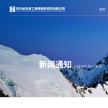
首页
新闻通知
/ NEWS NOTICE