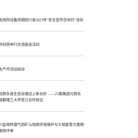
抢险设备亮相四川省2023年“安全宣传咨询日”活动
环科院举行交流座谈活动
全生产月活动启动
动叙永县生态治理迈上新台阶 ——川勘集团与叙永
成都理工大学签订合作协议
川盆地梓潼气田矿山地质环境保护与土地复垦方案顺
源部评审