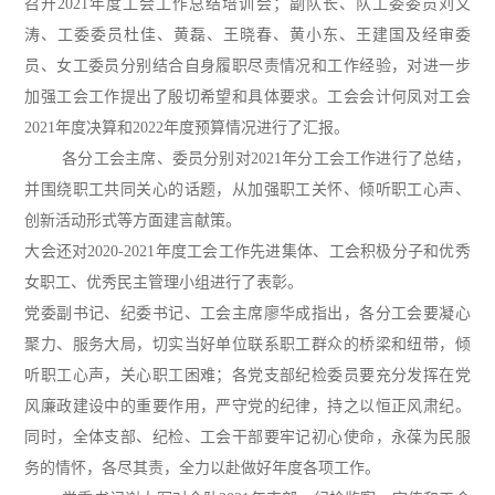
召开2021年度工会工作总结培训会；副队长、队工委委员刘文
涛、工委委员杜佳、黄磊、王晓春、黄小东、王建国及经审委
员、女工委员分别结合自身履职尽责情况和工作经验，对进一步
加强工会工作提出了殷切希望和具体要求。
工会会计何凤对工会
2021年度决算和2022年度预算情况进行了汇报。
各分工会主席、委员分别对2021年分工会工作进行了总结，
并围绕职工共同关心的话题，从加强职工关怀、倾听职工心声、
创新活动形式等方面建言献策。
大会还对2020-2021年度工会工作先进集体、工会积极分子和优秀
女职工、优秀民主管理小组进行了表彰。
党委副书记、纪委书记、工会主席廖华成指出，各分工会要凝心
聚力、服务大局，切实当好单位联系职工群众的桥梁和纽带，倾
听职工心声，关心职工困难；各党支部纪检委员要充分发挥在党
风廉政建设中的重要作用，严守党的纪律，持之以恒正风肃纪。
同时，全体支部、纪检、工会干部要牢记初心使命，永葆为民服
务的情怀，各尽其责，全力以赴做好年度各项工作。