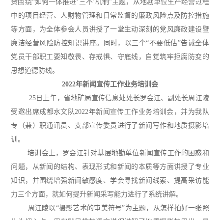
赟围绕“如何一体推进‘三不’机制”主题，从地勘单位生产经营过程
中的项目经营、人财物管理和日常监督的廉政风险点及防控措施
等方面，为全体参会人员讲授了一堂生动深刻的党风廉政建设暨
廉洁经营风险防控知识讲座。同时，以三个“不要低估”告诫全体
党员干部职工要知敬畏、存戒惧、守底线，自觉筑牢拒腐防变的
思想道德防线。
2022年新闻宣传工作业务培训会
25日上午，省地矿局宣传信息处处长罗会江、副处长周江陵
受邀出席成都水文队2022年新闻宣传工作业务培训会，并为我队
专（兼）职通讯员、支部宣传委员进行了新闻写作和地质摄影培
训。
培训会上，罗会江针对基层地勘单位新闻宣传工作的困惑和
问题，从新闻的结构、表现形式和新闻的本质等方面讲授了专业
知识，并围绕增强新闻敏感度、学会寻找新闻线索、提高采访能
力三个方面，就如何提升新闻采写能力进行了系统讲解。
周江陵以“摄影艺术的审美符号”为主题，从怎样拍好一张照