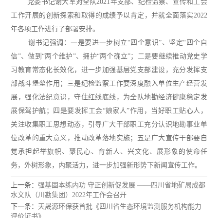
党委书记谢大军对全队2021年支部、纪检监察、宣传和工会
工作开展的创新探索和取得的成绩予以肯定，并就全面落实2022
年各项工作进行了部署安排。
谢书记强调：一是要进一步树立“四个意识”、坚定“四个自
信”、做到“两个维护”、拥护“两个确立”；二是要
继续推动党史学
习教育常态化长效化
，
进一步加强基层党支部建设，充分发挥支
部战斗堡垒作用；三是纪检监察工作要深度融入单位生产经营发
展，强化法纪意识，守住红线底线，为全队地勘经济健康稳定发
展保驾护航；四是要发挥工会“娘家人”作用，当好职工贴心人，
关注收集职工思想动态，引导广大干部职工充分认识地勘事业单
位改革的重大意义，推动改革落地实施；五是广大宣传干部要自
觉承担起举旗帜、聚民心、育新人、兴文化、展形象的使命任
务，外树形象，内聚活力，进一步加强新形势下新闻宣传工作。
上一条：
强基固本练内功 守正创新促发展 ——四川省地矿局成都
水文队（川勘集团）2022年工作会召开
下一条：
天晟源环保获首批《四川省生态环境监测服务机构能力
评价证书》