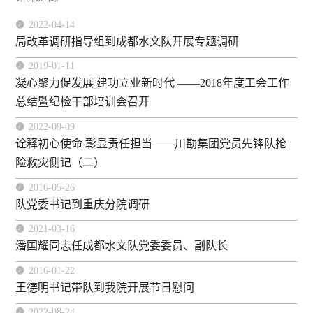

2022-04-14
局改革调研指导组到成都水文队开展专题调研

2019-01-11
凝心聚力促发展 建功立业新时代 ——2018年度工会工作
总结暨纪检干部培训会召开

2022-09-09
诠释初心使命 彰显责任担当——川勘集团党员先锋队抢
险救灾侧记（二）

2016-05-26
队党委书记到重庆分院调研

2021-03-16
潘国耀同志任成都水文队党委委员、副队长

2016-01-22
王德明书记带队到我院开展节日慰问

2022-08-24