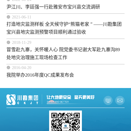
尹江川、李廷强一行赴雅安市宝兴县交流调研

2021-06-11
打造地灾监测样板 全天候守护“熊猫老家 ” ——川勘集团
宝兴县地灾监测预警项目顺利通过验收

2018-11-29
冒雪赴九寨，关怀暖人心 院党委书记谢大军赴九寨沟89
处地灾治理施工现场检查工作

2016-04-20
我院举办2016年度QC成果发布会