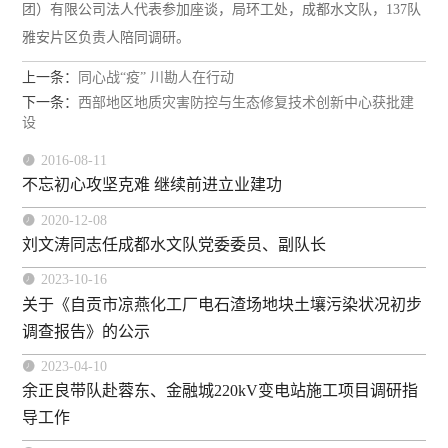
团）有限公司法人代表参加座谈，局环工处，成都水文队，137队
雅安片区负责人陪同调研。
上一条：
同心战“疫” 川勘人在行动
下一条：
西部地区地质灾害防控与生态修复技术创新中心获批建
设

2016-08-11
不忘初心攻坚克难 继续前进立业建功

2020-12-08
刘文涛同志任成都水文队党委委员、副队长

2023-10-16
关于《自贡市凉燕化工厂电石渣场地块土壤污染状况初步
调查报告》的公示

2023-04-10
余正良带队赴蓉东、金融城220kV变电站施工项目调研指
导工作