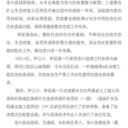
宝兴县挂职锻炼，从专业角度为宝兴的发展献计献策；
三是要在
矿山生态修复示范项目开展过程中形成统一专班，汲取国内类似
项目经验，创新治理思路；
四是要全面梳理以往合作项目存在的
历史遗留问题，保质保量按要求完成工作任务。
李廷强指出，要依托良好的合作基础，不断深化在地灾防
治、生态修复、自然资源管控等方面的服务，局业务处室要积极
做好配合工作，推动宝兴进一步发展。
8月23日，尹江川、李廷强一行来到宝兴县顺江村张家沟崩
塌、两河口街后山崩塌群、冷木沟泥石流、一杆旗崩塌4处治理工
程实地检查调研，并就安全生产等工作对在建项目提出具体要
求。
期间，尹江川、李廷强一行对成都水文队所属岩土工程公司
承担的雨城区南部片区旅游资源开发项目（一期）（温泉矿井及
附属设施工程项目）EPC总承包项目进行了实地考察，查看了钻
进情况及配套设施，并与现场技术作业人员进行了亲切交流。
宝兴县自规局、交通局、水利局负责人，宝兴发展投资（集