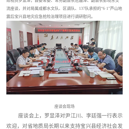
巡视员罗显泽，县委常委、常务副县长危疆泽、副县长彭晓东交
流座谈，并对局属成都水文队、区调队、137队承担的“6·1”芦山地
震后宝兴县地灾应急抢险治理项目进行调研慰问。
座谈会现场
座谈会上，罗显泽对尹江川、李廷强一行表示
欢迎，对省地质局长期以来支持宝兴县经济社会发