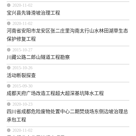

2020-11-02
宝兴县先锋滑坡治理工程

2020-11-02
河南省安阳市龙安区张二庄里沟南太行山水林田湖草生态
保护修复工程

2015-10-27
川藏公路二郎山隧道工程勘察

2015-10-26
活动断裂探查

2015-09-30
成都天府广场改造工程超大超深基坑降水工程

2020-10-23
四川省成都危险废物处置中心二期焚烧场东侧边坡治理总
承包工程

2020-11-02