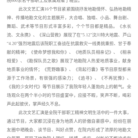
院
600
余名干部职工及家属观看了晚会。
此次文艺汇演
16
个节目紧紧围绕抒发地勘情怀、弘扬地勘精
神、传播地勘文化的主题展开，大合唱、独唱、小品、舞台剧、
舞蹈、武术等节目形式丰富多彩，个个节目都是精品。《水长
流、文永携》、《深山营救》展现了在“
5.12
”汶川特大地震、芦山
“
4.20
”强烈地震后该院职工奋战在抗震救灾一线勇挑重担、甘于奉
献的精神；《使命梦想我和你》、《地质队员相亲记》、《相亲
相爱》、《勘探队员之歌》展现了地勘院人热爱地质事业，献身
地质事业的情怀；《荒野趣事》、《背起行囊》等节目原型都来
源于工作场景，有很强的感染力；《追寻》、《不再犹豫》、
《我的少女时代》等节目展示了我院年轻人蓬勃向上的朝气。全
场观众在两个半小时的节目盛宴中，应接不暇，笑声不断，喝彩
声此起彼伏，掌声经久不息。
此次文艺汇演是全院干部职工精神文明生活中的一件大事，
通过节目，大家都沉浸在身为地质人的骄傲自豪感中，纷纷在朋
友圈中晒晚会、谈节目、叫好点赞，在院内形成了浓厚的地勘文