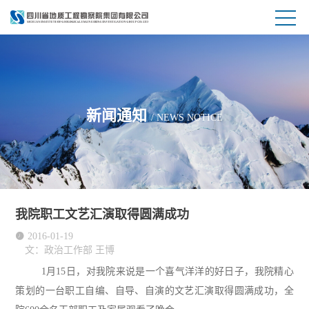
新闻通知
/ NEWS NOTICE
我院职工文艺汇演取得圆满成功

2016-01-19
文：政治工作部 王博
1月
15
日，对我院来说是一个喜气洋洋的好日子，我院精心
策划的一台职工自编、自导、自演的文艺汇演取得圆满成功，全