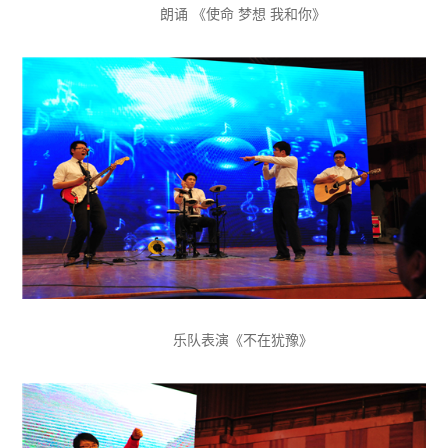
朗诵 《使命 梦想 我和你》
乐队表演《不在犹豫》