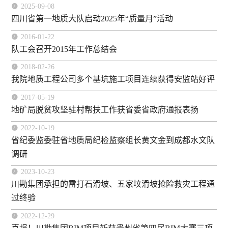

2025-09-08
四川省第一地质大队启动2025年“质量月”活动

2016-01-22
队工会召开2015年工作总结会

2018-02-26
我院地质工程公司多个基坑施工项目连续获得安监站好评

2017-05-19
地矿局脱贫攻坚驻村帮扶工作获省委省政府通报表扬

2022-10-19
省纪委监委驻省地质局纪检监察组长黄文金到成都水文队
调研

2023-10-23
川勘集团承担的雷打石滑坡、五家坟滑坡抢险救灾工程通
过终验

2022-12-29