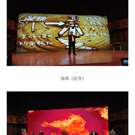
独唱《追寻》