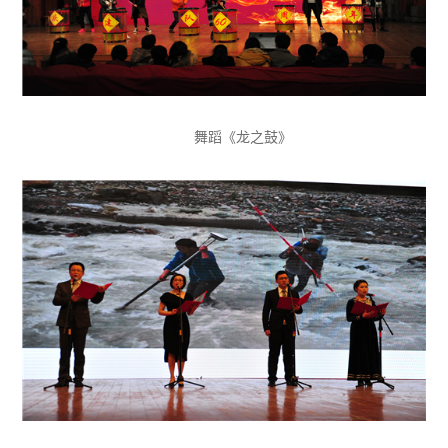
舞蹈《龙之鼓》