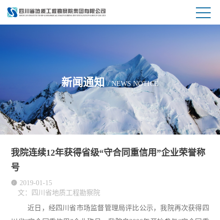
新闻通知
/ NEWS NOTICE
我院连续12年获得省级“守合同重信用”企业荣誉称
号

2019-01-15
文：四川省地质工程勘察院
近日，经四川省市场监督管理局评比公示，我院
再次获得四