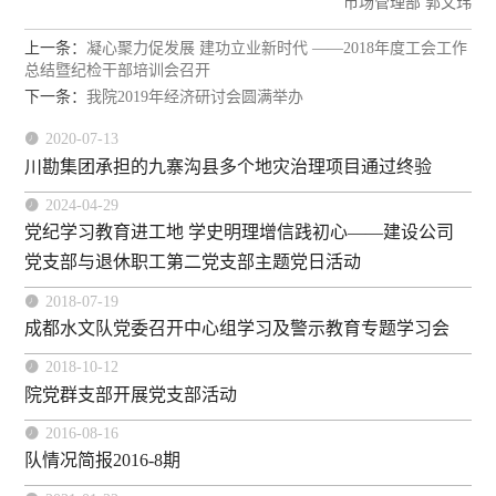
市场管理部 郭文玮
上一条：
凝心聚力促发展 建功立业新时代 ——2018年度工会工作
总结暨纪检干部培训会召开
下一条：
我院2019年经济研讨会圆满举办

2020-07-13
川勘集团承担的九寨沟县多个地灾治理项目通过终验

2024-04-29
党纪学习教育进工地 学史明理增信践初心——建设公司
党支部与退休职工第二党支部主题党日活动

2018-07-19
成都水文队党委召开中心组学习及警示教育专题学习会

2018-10-12
院党群支部开展党支部活动

2016-08-16
队情况简报2016-8期