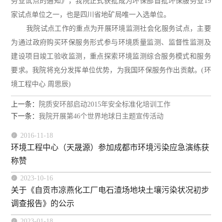
务业试点的通知》，我院正式获批成为环保部首批环保服务业19
家试点单位之一，也是四川省地矿局唯一入选单位。
我院试点工作的重点为开展环境监测社会化服务试点，主要
为通过政府购买环保服务形式参与环境质量监测、监督性监测及
建设项目竣工验收监测，
重
点探索环境监测综合服务模式和服务
要求。我院将充分发挥单位优势，为我国环保服务作出贡献。(环
境工程中心 周思辰)
上一条：
院质安环部启动2015年安全标准化培训工作
下一条：
我院开展第46个世界地球日主题宣传活动

2016-11-18
环境工程中心（天晟源）参加成都市环境污染应急演练获
称赞

2023-10-16
关于《自贡市凉燕化工厂电石渣场地块土壤污染状况初步
调查报告》的公示

2023-01-18