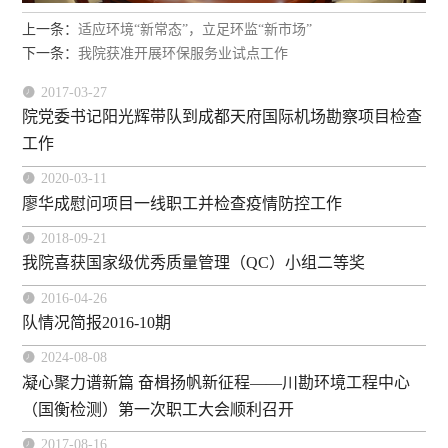
上一条：
适应环境“新常态”，立足环监“新市场”
下一条：
我院获准开展环保服务业试点工作

2017-03-27
院党委书记阳光辉带队到成都天府国际机场勘察项目检查
工作

2020-03-11
廖华成慰问项目一线职工并检查疫情防控工作

2018-09-21
我院喜获国家级优秀质量管理（QC）小组二等奖

2016-04-26
队情况简报2016-10期

2024-08-08
凝心聚力谱新篇 奋楫扬帆新征程——川勘环境工程中心
（国衡检测）第一次职工大会顺利召开

2017-08-16