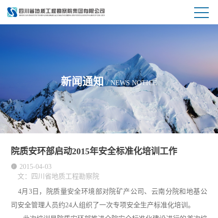
新闻通知
/ NEWS NOTICE
院质安环部启动2015年安全标准化培训工作

2015-04-03
文：四川省地质工程勘察院
4月3日，院质量安全环境部对院矿产公司、云南分院和地基公
司安全管理人员约24人组织了一次专项安全生产标准化培训。